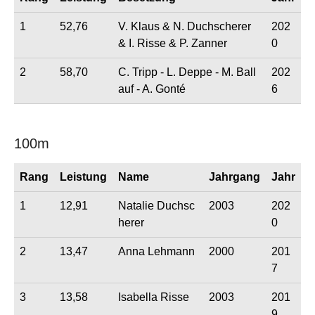
1
52,76
V. Klaus & N. Duchscherer
202
& I. Risse & P. Zanner
0
2
58,70
C. Tripp - L. Deppe - M. Ball
202
auf - A. Gonté
6
100m
Rang
Leistung
Name
Jahrgang
Jahr
1
12,91
Natalie Duchsc
2003
202
herer
0
2
13,47
Anna Lehmann
2000
201
7
3
13,58
Isabella Risse
2003
201
9